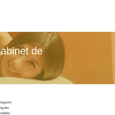
Cabinet de
régoire
rguier
oubles