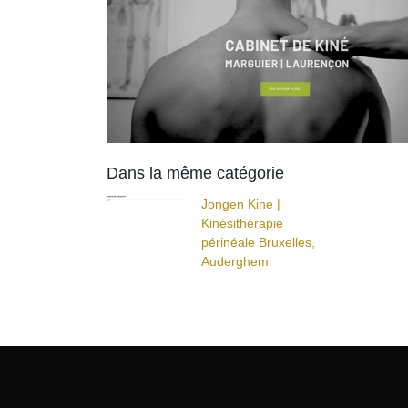
Dans la même catégorie
Jongen Kine |
Kinésithéra­pie
périnéale Bruxelles,
Auderghem