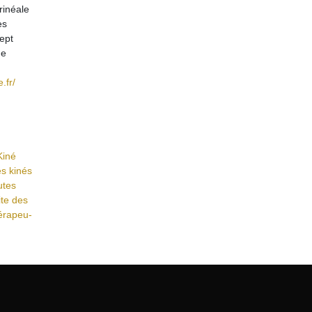
rinéale
es
ept
ue
.fr/
Kiné
es kinés
­tes
ite des
hérapeu­